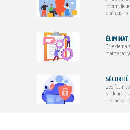
informatiqu
opérationne
ÉLIMINAT
En externali
maintenance,
SÉCURITÉ
Les fournis
sur leurs pl
menaces et