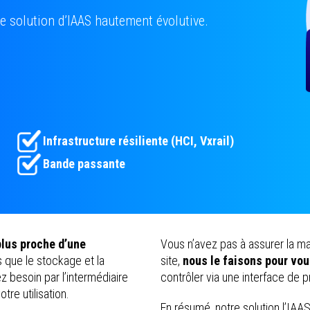
e solution d’IAAS hautement évolutive.
Infrastructure résiliente (HCI, Vxrail)
Bande passante
 plus proche d’une
Vous n’avez pas à assurer la ma
ls que le stockage et la
site,
nous le faisons pour vo
ez besoin par l’intermédiaire
contrôler via une interface de 
tre utilisation.
En résumé, notre solution l’IAAS