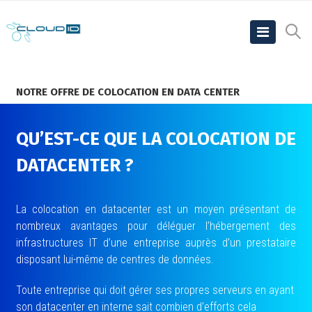
NOTRE OFFRE DE COLOCATION EN DATA CENTER
QU’EST-CE QUE
LA COLOCATION DE
DATACENTER
?
La colocation en datacenter est un moyen présentant de
nombreux avantages pour déléguer l’hébergement des
infrastructures IT d’une entreprise auprès d’un prestataire
disposant lui-même de centres de données.
Toute entreprise qui doit gérer ses propres serveurs en ayant
son datacenter en interne sait combien d’efforts cela