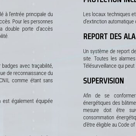
 à l’entrée principale du
Les locaux techniques et
’accès. Pour les personnes
d’extinction automatique 
 la double porte d’accès
REPORT DES AL
lité.
Un système de report des
site. Toutes les alarme
 badges avec traçabilité,
Télésurveillance qui peut 
rique de reconnaissance du
SUPERVISION
a CNIL comme étant sans
.
Afin de se conformer
n est également équipée
énergétiques des bâtimen
mesure doit être suiv
consommation énergétiqu
d’être éligible au Code o